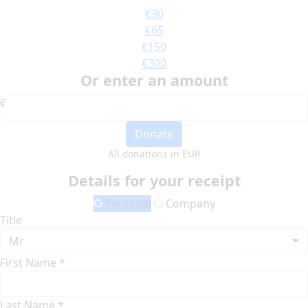
€30
€65
€150
€300
Or enter an amount
€
Donate
All donations in EUR
Details for your receipt
Personal
Company
Title
Mr
First Name *
Last Name *