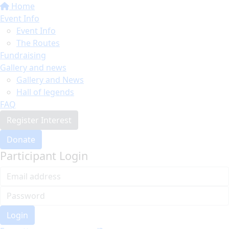
Home
Event Info
Event Info
The Routes
Fundraising
Gallery and news
Gallery and News
Hall of legends
FAQ
Register Interest
Donate
Participant Login
Login