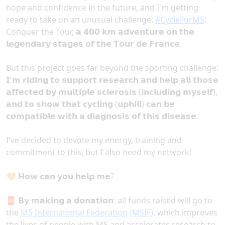
hope and confidence in the future, and I'm getting
hashtag
ready to take on an unusual challenge:
#
CycleForMS
:
Conquer the Tour, 𝗮 𝟰𝟬𝟬 𝗸𝗺 𝗮𝗱𝘃𝗲𝗻𝘁𝘂𝗿𝗲 𝗼𝗻 𝘁𝗵𝗲
𝗹𝗲𝗴𝗲𝗻𝗱𝗮𝗿𝘆 𝘀𝘁𝗮𝗴𝗲𝘀 𝗼𝗳 𝘁𝗵𝗲 𝗧𝗼𝘂𝗿 𝗱𝗲 𝗙𝗿𝗮𝗻𝗰𝗲.
But this project goes far beyond the sporting challenge:
𝗜'𝗺 𝗿𝗶𝗱𝗶𝗻𝗴 𝘁𝗼 𝘀𝘂𝗽𝗽𝗼𝗿𝘁 𝗿𝗲𝘀𝗲𝗮𝗿𝗰𝗵 𝗮𝗻𝗱 𝗵𝗲𝗹𝗽 𝗮𝗹𝗹 𝘁𝗵𝗼𝘀𝗲
𝗮𝗳𝗳𝗲𝗰𝘁𝗲𝗱 𝗯𝘆 𝗺𝘂𝗹𝘁𝗶𝗽𝗹𝗲 𝘀𝗰𝗹𝗲𝗿𝗼𝘀𝗶𝘀 (𝗶𝗻𝗰𝗹𝘂𝗱𝗶𝗻𝗴 𝗺𝘆𝘀𝗲𝗹𝗳),
𝗮𝗻𝗱 𝘁𝗼 𝘀𝗵𝗼𝘄 𝘁𝗵𝗮𝘁 𝗰𝘆𝗰𝗹𝗶𝗻𝗴 (𝘂𝗽𝗵𝗶𝗹𝗹) 𝗰𝗮𝗻 𝗯𝗲
𝗰𝗼𝗺𝗽𝗮𝘁𝗶𝗯𝗹𝗲 𝘄𝗶𝘁𝗵 𝗮 𝗱𝗶𝗮𝗴𝗻𝗼𝘀𝗶𝘀 𝗼𝗳 𝘁𝗵𝗶𝘀 𝗱𝗶𝘀𝗲𝗮𝘀𝗲.
I've decided to devote my energy, training and
commitment to this, but I also need my network!
🧡 𝗛𝗼𝘄 𝗰𝗮𝗻 𝘆𝗼𝘂 𝗵𝗲𝗹𝗽 𝗺𝗲?
🧧 𝗕𝘆 𝗺𝗮𝗸𝗶𝗻𝗴 𝗮 𝗱𝗼𝗻𝗮𝘁𝗶𝗼𝗻: all funds raised will go to
the
MS International Federation (MSIF)
, which improves
the lives of people with MS and accelerates research to