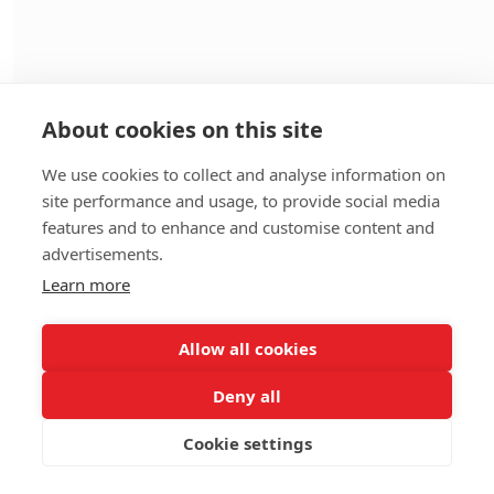
Bravo Hermine
€
20.80
Pascal Bostryches
About cookies on this site
We use cookies to collect and analyse information on
€
124.80
site performance and usage, to provide social media
features and to enhance and customise content and
Anonymous
advertisements.
Ton fan club. On peut demander des photos de pied en é
We use cookies to ensure that we give you
Learn more
the best experience on our website. By
clicking accept you consent to the use of
Allow all cookies
such cookies.
Learn more
€
31.20
Deny all
Florence Gros
Got it!
Cookie settings
Bravo pour ce projet ! Tu es impressionnante et c'est u
témoignage de résilience !