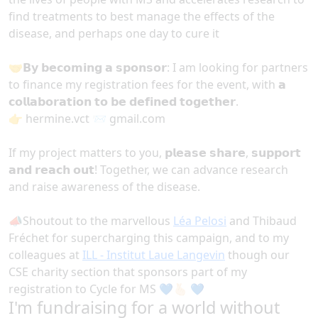
find treatments to best manage the effects of the
disease, and perhaps one day to cure it
🤝𝗕𝘆 𝗯𝗲𝗰𝗼𝗺𝗶𝗻𝗴 𝗮 𝘀𝗽𝗼𝗻𝘀𝗼𝗿: I am looking for partners
to finance my registration fees for the event, with 𝗮
𝗰𝗼𝗹𝗹𝗮𝗯𝗼𝗿𝗮𝘁𝗶𝗼𝗻 𝘁𝗼 𝗯𝗲 𝗱𝗲𝗳𝗶𝗻𝗲𝗱 𝘁𝗼𝗴𝗲𝘁𝗵𝗲𝗿.
👉 hermine.vct
📨
gmail.com
If my project matters to you, 𝗽𝗹𝗲𝗮𝘀𝗲 𝘀𝗵𝗮𝗿𝗲, 𝘀𝘂𝗽𝗽𝗼𝗿𝘁
𝗮𝗻𝗱 𝗿𝗲𝗮𝗰𝗵 𝗼𝘂𝘁! Together, we can advance research
and raise awareness of the disease.
ashtag
📣Shoutout to the marvellous
Léa Pelosi
and Thibaud
Fréchet for supercharging this campaign, and to my
colleagues at
ILL - Institut Laue Langevin
though our
CSE charity section that sponsors part of my
registration to Cycle for MS 💙🫰🏻 💙
I'm fundraising for a world without